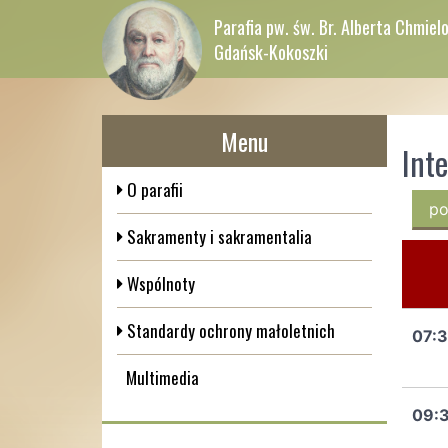
Parafia pw. św. Br. Alberta Chmie
Gdańsk-Kokoszki
Menu
Int
O parafii
po
Sakramenty i sakramentalia
Wspólnoty
Standardy ochrony małoletnich
07:
Multimedia
09: