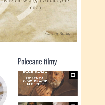
Miejcie wiarę, a zobaczycie
cuda.
św. Jan Bosko
Polecane filmy