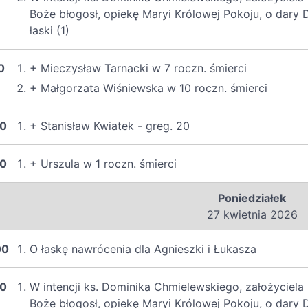
Boże błogosł, opiekę Maryi Królowej Pokoju, o dary
łaski (1)
0
+ Mieczysław Tarnacki w 7 roczn. śmierci
+ Małgorzata Wiśniewska w 10 roczn. śmierci
00
+ Stanisław Kwiatek - greg. 20
00
+ Urszula w 1 roczn. śmierci
Poniedziałek
27 kwietnia 2026
00
O łaskę nawrócenia dla Agnieszki i Łukasza
00
W intencji ks. Dominika Chmielewskiego, założyciel
Boże błogosł, opiekę Maryi Królowej Pokoju, o dary