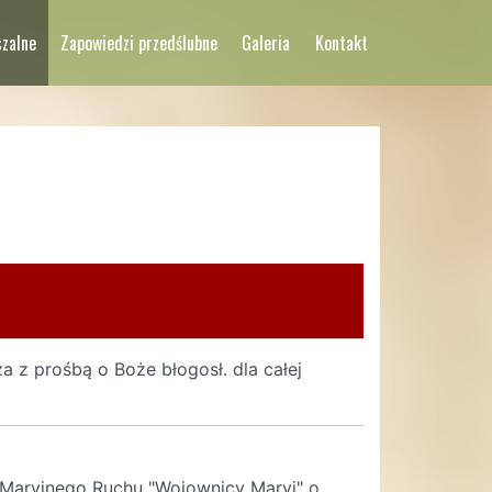
szalne
Zapowiedzi przedślubne
Galeria
Kontakt
a z prośbą o Boże błogosł. dla całej
a Maryjnego Ruchu "Wojownicy Maryi" o