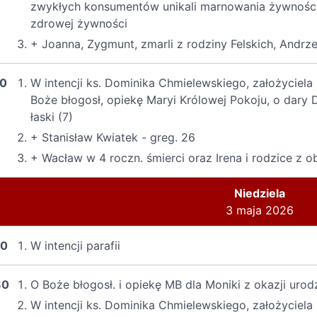
zwykłych konsumentów unikali marnowania żywności 
zdrowej żywności
+ Joanna, Zygmunt, zmarli z rodziny Felskich, Andrze
00
W intencji ks. Dominika Chmielewskiego, założyciel
Boże błogosł, opiekę Maryi Królowej Pokoju, o dary
łaski (7)
+ Stanisław Kwiatek - greg. 26
+ Wacław w 4 roczn. śmierci oraz Irena i rodzice z o
Niedziela
3 maja 2026
30
W intencji parafii
30
O Boże błogosł. i opiekę MB dla Moniki z okazji ur
W intencji ks. Dominika Chmielewskiego, założyciel