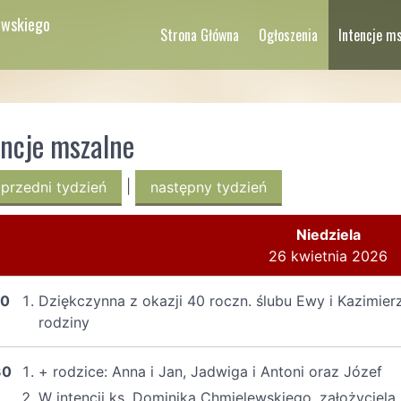
lowskiego
Strona Główna
Ogłoszenia
Intencje m
encje mszalne
|
przedni tydzień
następny tydzień
Niedziela
26 kwietnia 2026
30
Dziękczynna z okazji 40 roczn. ślubu Ewy i Kazimierz
rodziny
30
+ rodzice: Anna i Jan, Jadwiga i Antoni oraz Józef
W intencji ks. Dominika Chmielewskiego, założyciel