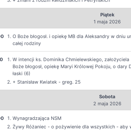
+ zmarli z rodzin Kwidzińskich i Petryńskich
Piątek
1 maja 2026
00
O Boże błogosł. i opiekę MB dla Aleksandry w dniu uro
całej rodziny
00
W intencji ks. Dominika Chmielewskiego, założyciel
Boże błogosł, opiekę Maryi Królowej Pokoju, o dary
łaski (6)
+ Stanisław Kwiatek - greg. 25
Sobota
2 maja 2026
00
Wynagradzająca NSM
Żywy Różaniec - o pożywienie dla wszystkich - aby